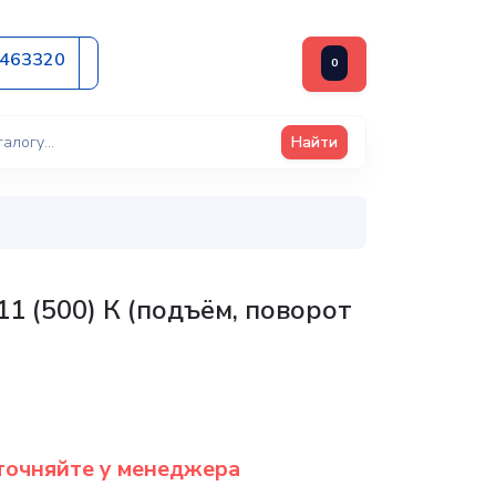
2463320
0
Найти
1 (500) К (подъём, поворот
точняйте у менеджера