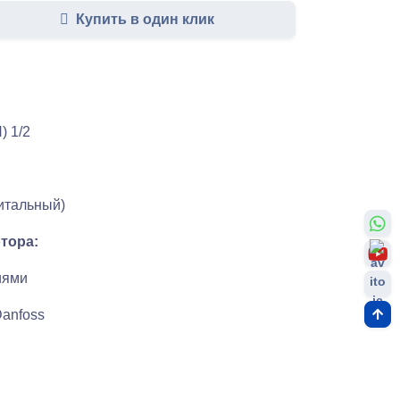
Купить в один клик
) 1/2
итальный)
тора:
иями
anfoss