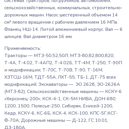
системах тракторов, погрузчиков, автомобилей,
сельскохозяйственных, коммунальных, строительно-
дорожных машин. Насос шестеренный объемом 14
см³ левого вращения с рабочим давлением 16 МПа.
Фланец НШ-14. Литой алюминиевый корпус. Вал — 6
шлицев. Вал диаметром 16 мм.
Применяемость:
Тракторы — МТЗ-50,52,50Л; МТЗ-80,82,800,820;
Т-4А, Т-4.02, Т-4АП2, Т-4.02Б, ТТ-4М, Т-250, Т-90П
и модификации; Т-70С, Т-70В, Т-90, Т-16М,
ХЗТСШ-16М, ТДТ-55А, ЛХТ-55, ТБ-1, ДТ-75 всех
модификаций; Экскаваторы — ЭО 2628, ЭО-2626А
(МТЗ-82); Сельскохозяйственные машины — КСКУ-6
«Херсонец-200», КСК-4-1, СК-5М НИВА, ДОН-680,
1200, 1500; Полесье-250, Сибиряк, Енисей-1200,
Кедр, КСКУ-6, КС-6Б, КСК-4, КСК-100, КПС-5Г,КСГ-
Ф-70А; Дорожные машины — Д-122, ГС 10.01,
ДЗ-180А.