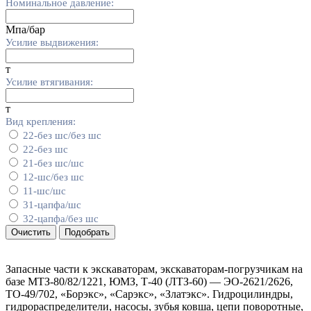
Номинальное давление:
Мпа/бар
Усилие выдвижения:
т
Усилие втягивания:
т
Вид крепления:
22-без шс/без шс
22-без шс
21-без шс/шс
12-шс/без шс
11-шс/шс
31-цапфа/шс
32-цапфа/без шс
Очистить
Подобрать
Запасные части к экскаваторам, экскаваторам-погрузчикам на
базе МТЗ-80/82/1221, ЮМЗ, Т-40 (ЛТЗ-60) — ЭО-2621/2626,
ТО-49/702, «Борэкс», «Сарэкс», «Златэкс». Гидроцилиндры,
гидрораспределители, насосы, зубья ковша, цепи поворотные,