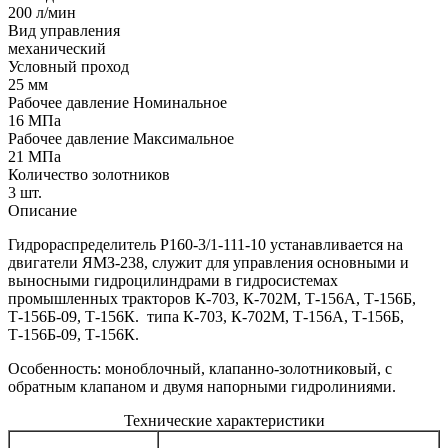
200 л/мин
Вид управления
механический
Условный проход
25 мм
Рабочее давление Номинальное
16 МПа
Рабочее давление Максимальное
21 МПа
Количество золотников
3 шт.
Описание
Гидрораспределитель Р160-3/1-111-10 устанавливается на
двигатели ЯМЗ-238, служит для управления основными и
выносными гидроцилиндрами в гидросистемах
промышленных тракторов К-703, К-702М, Т-156А, Т-156Б,
Т-156Б-09, Т-156К. типа К-703, К-702М, Т-156А, Т-156Б,
Т-156Б-09, Т-156К.
Особенность: моноблочный, клапанно-золотниковый, с
обратным клапаном и двумя напорными гидролиниями.
Технические характеристики