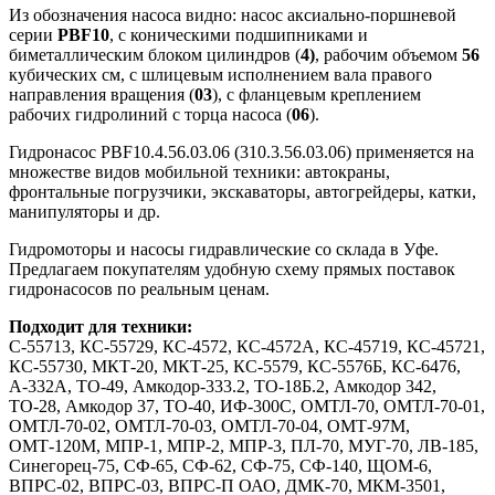
Из обозначения насоса видно: насос аксиально-поршневой
серии
PBF10
, с коническими подшипниками и
биметаллическим блоком цилиндров (
4)
, рабочим объемом
56
кубических см, с шлицевым исполнением вала правого
направления вращения (
03
), с фланцевым креплением
рабочих гидролиний с торца насоса (
06
).
Гидронасос PBF10.4.56.03.06 (310.3.56.03.06) применяется на
множестве видов мобильной техники: автокраны,
фронтальные погрузчики, экскаваторы, автогрейдеры, катки,
манипуляторы и др.
Гидромоторы и насосы гидравлические со склада в Уфе.
Предлагаем покупателям удобную схему прямых поставок
гидронасосов по реальным ценам.
Подходит для техники:
С-55713, КС-55729, КС-4572, КС-4572А, КС-45719, КС-45721,
КС-55730, МКТ-20, МКТ-25, КС-5579, КС-5576Б, КС-6476,
А-332А, ТО-49, Амкодор-333.2, ТО-18Б.2, Амкодор 342,
ТО-28, Амкодор 37, ТО-40, ИФ-300С, ОМТЛ-70, ОМТЛ-70-01,
ОМТЛ-70-02, ОМТЛ-70-03, ОМТЛ-70-04, ОМТ-97М,
ОМТ-120М, МПР-1, МПР-2, МПР-3, ПЛ-70, МУГ-70, ЛВ-185,
Синегорец-75, СФ-65, СФ-62, СФ-75, СФ-140, ЩОМ-6,
ВПРС-02, ВПРС-03, ВПРС-П ОАО, ДМК-70, МКМ-3501,