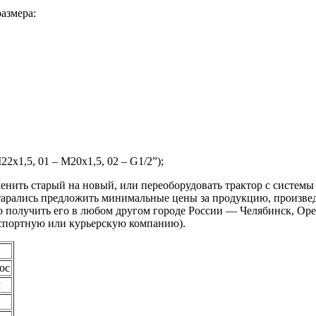
азмера:
2х1,5, 01 – М20х1,5, 02 – G1/2”);
менить старый на новый, или переоборудовать трактор с системы
тарались предложить минимальные цены за продукцию, произве
о получить его в любом другом городе России — Челябинск, Оре
нспортную или курьерскую компанию).
юс
л