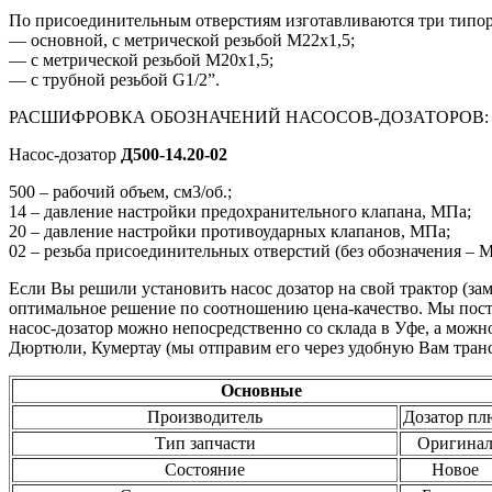
По присоединительным отверстиям изготавливаются три типор
— основной, с метрической резьбой М22х1,5;
— с метрической резьбой М20х1,5;
— с трубной резьбой G1/2”.
РАСШИФРОВКА ОБОЗНАЧЕНИЙ НАСОСОВ-ДОЗАТОРОВ:
Насос-дозатор
Д500-14.20-02
500 – рабочий объем, см3/об.;
14 – давление настройки предохранительного клапана, МПа;
20 – давление настройки противоударных клапанов, МПа;
02 – резьба присоединительных отверстий (без обозначения – М2
Если Вы решили установить насос дозатор на свой трактор (за
оптимальное решение по соотношению цена-качество. Мы пос
насос-дозатор можно непосредственно со склада в Уфе, а можн
Дюртюли, Кумертау (мы отправим его через удобную Вам тра
Основные
Производитель
Дозатор пл
Тип запчасти
Оригина
Состояние
Новое